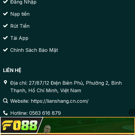
Đăng Nhập
Nạp tiền
Rút Tiền
Tải App
Chính Sách Bảo Mật
LIÊN HỆ
Địa chỉ: 27/87/12 Điện Biên Phủ, Phường 2, Bình
Thạnh, Hồ Chí Minh, Việt Nam
Website: https://lianshang.cn.com/
Hotline: 0563 616 879
Email:
support@lianshang.cn.com