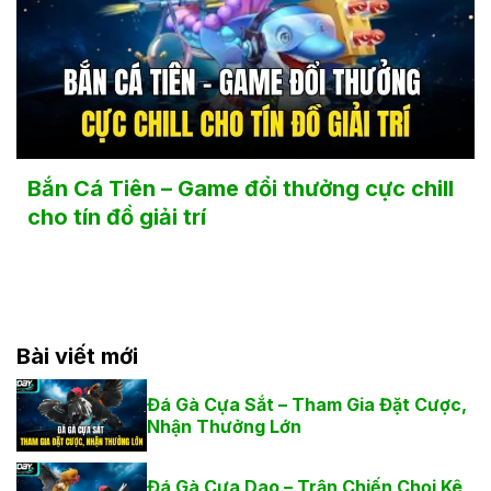
Bắn Cá Tiên – Game đổi thưởng cực chill
cho tín đồ giải trí
Bài viết mới
Đá Gà Cựa Sắt – Tham Gia Đặt Cược,
Nhận Thưởng Lớn
Đá Gà Cựa Dao – Trận Chiến Chọi Kê