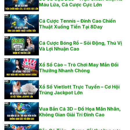
Máu Lửa, Cá Cược Cực Lớn
Cá Cược Tennis – Đỉnh Cao Chiến
Thuật Xuống Tiền Tại 8Day
Cá Cược Bóng Rổ – Sôi Động, Thú Vị
Và Lợi Nhuận Cao
Xổ Số Cào – Trò Chơi May Mắn Đổi
Thưởng Nhanh Chóng
Xổ Số Vietlott Trực Tuyến – Cơ Hội
Trúng Jackpot Lớn
Vua Bắn Cá 3D – Đồ Họa Mãn Nhãn,
Không Gian Giải Trí Đỉnh Cao