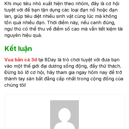
Khi mục tiêu nhỏ xuất hiện theo nhóm, đây là cơ hội
tuyệt vời để bạn tận dụng các loại đạn nổ hoặc đạn
lan, giúp tiêu diệt nhiều sinh vật cùng lúc mà không
tốn quá nhiều đạn. Thời điểm này, nếu canh đúng,
ngư thủ có thể thu về điểm số cao mà vẫn tiết kiệm tài
nguyên hiệu quả.
Kết luận
Vua bắn cá 3d
tại 8Day là trò chơi tuyệt vời đưa bạn
vào một thế giới đại dương sống động, đầy thử thách.
Đừng bỏ lỡ cơ hội, hãy tham gia ngay hôm nay để trở
thành tay săn bắt đẳng cấp nhất trong cộng đồng của
chúng tôi!