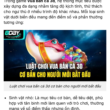
Trong game
vua bắn cá 3d
, hệ thống mục tiêu được
xây dựng đa dạng nhằm tăng độ kịch tính, thử thách
cho ngư thủ ở nhiều trình độ khác nhau. Mỗi loại sinh
vật dưới biển đều mang đến điểm số và phần thưởng
tương ứng:
Luật chơi vua bắn cá 3d cơ bản cho người mới bắt đầu
Sinh vật nhỏ: Là mục tiêu cơ bản, dễ tiêu diệt, phù
hợp với tân binh mới làm quen với trò chơi, thường
mang về số điểm thấp nhưng ổn định.