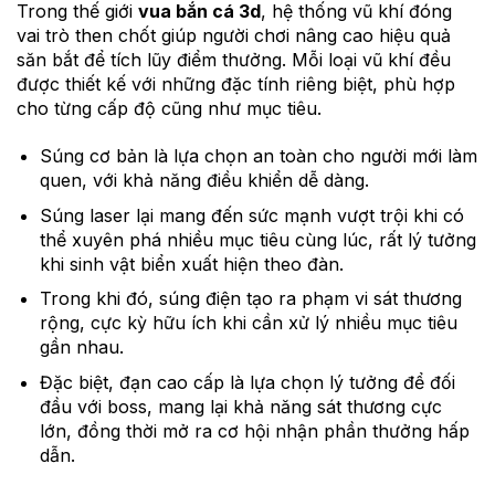
Trong thế giới
vua bắn cá 3d
, hệ thống vũ khí đóng
vai trò then chốt giúp người chơi nâng cao hiệu quả
săn bắt để tích lũy điểm thưởng. Mỗi loại vũ khí đều
được thiết kế với những đặc tính riêng biệt, phù hợp
cho từng cấp độ cũng như mục tiêu.
Súng cơ bản là lựa chọn an toàn cho người mới làm
quen, với khả năng điều khiển dễ dàng.
Súng laser lại mang đến sức mạnh vượt trội khi có
thể xuyên phá nhiều mục tiêu cùng lúc, rất lý tưởng
khi sinh vật biển xuất hiện theo đàn.
Trong khi đó, súng điện tạo ra phạm vi sát thương
rộng, cực kỳ hữu ích khi cần xử lý nhiều mục tiêu
gần nhau.
Đặc biệt, đạn cao cấp là lựa chọn lý tưởng để đối
đầu với boss, mang lại khả năng sát thương cực
lớn, đồng thời mở ra cơ hội nhận phần thưởng hấp
dẫn.