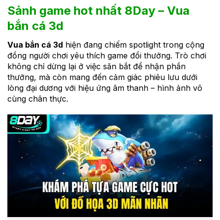
Sảnh game hot nhất 8Day – Vua
bắn cá 3d
Vua bắn cá 3d
hiện đang chiếm spotlight trong cộng
đồng người chơi yêu thích game đổi thưởng. Trò chơi
không chỉ dừng lại ở việc săn bắt để nhận phần
thưởng, mà còn mang đến cảm giác phiêu lưu dưới
lòng đại dương với hiệu ứng âm thanh – hình ảnh vô
cùng chân thực.