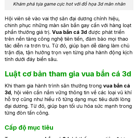
Khám phá tựa game cực hot với đồ họa 3d mãn nhãn
Hội viên sẽ vào vai thợ săn đại dương chính hiệu,
chinh phục những màn săn bắn gay cấn với hàng loạt
phần thưởng giá trị.
Vua bắn cá 3d
được phát triển
trên nền tảng công nghệ tiên tiến, đảm bảo mọi thao
tác diễn ra trơn tru. Từ đó, giúp bạn dễ dàng làm chủ
trận địa, tận hưởng trọn vẹn từng pha hành động kịch
tính dưới đáy biển sâu.
Luật cơ bản tham gia vua bắn cá 3d
Khi tham gia hành trình săn thưởng trong
vua bắn cá
3d
, hội viên cần nắm vững thông tin về các loại vũ khí
hỗ trợ cũng như hiểu rõ từng dạng mục tiêu dưới lòng
đại dương. Từ đó, giúp bạn tối ưu hóa sức mạnh trong
từng đòn tấn công.
Cấp độ mục tiêu