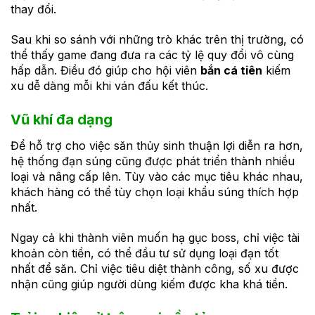
thay đổi.
Sau khi so sánh với những trò khác trên thị trường, có
thể thấy game đang đưa ra các tỷ lệ quy đổi vô cùng
hấp dẫn. Điều đó giúp cho hội viên
bắn cá tiên
kiếm
xu dễ dàng mỗi khi ván đấu kết thúc.
Vũ khí đa dạng
Để hỗ trợ cho việc săn thủy sinh thuận lợi diễn ra hơn,
hệ thống đạn súng cũng được phát triển thành nhiều
loại và nâng cấp lên. Tùy vào các mục tiêu khác nhau,
khách hàng có thể tùy chọn loại khẩu súng thích hợp
nhất.
Ngay cả khi thành viên muốn hạ gục boss, chỉ việc tài
khoản còn tiền, có thể đầu tư sử dụng loại đạn tốt
nhất để săn. Chỉ việc tiêu diệt thành công, số xu được
nhận cũng giúp người dùng kiếm được kha khá tiền.