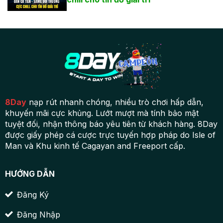
8Day
nạp rút nhanh chóng, nhiều trò chơi hấp dẫn,
khuyến mãi cực khủng. Lướt mượt mà tính bảo mật
tuyệt đối, nhận thông báo yêu tiên từ khách hàng. 8Day
được giấy phép cá cược trực tuyến hợp pháp do Isle of
Man và Khu kinh tế Cagayan and Freeport cấp.
HƯỚNG DẪN
Đăng Ký
Đăng Nhập