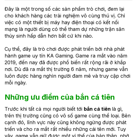
Đây là một trong số các sản phẩm trò chơi, đem lại
cho khách hàng các trải nghiệm vô cùng thú vị. Chỉ
việc có một thiết bị máy hay điện thoại có kết nối
mạng là người dùng có thể tham dự những trận săn
thủy sinh hấp dẫn hơn bất cứ khi nào.
Cụ thể, đây là trò chơi được phát triển bởi nhà phát
hành game uy tín KA Gaming. Game ra mắt vào năm
2019, đến nay đã được phổ biến rất rộng rãi ở khắp
nơi. Dù đã ra mắt thị trường 6 năm, nhưng game vẫn
luôn được hàng nghìn người đam mê và truy cập chơi
mỗi ngày.
Những ưu điểm của bắn cá tiên
Trước khi tất cả mọi người biết tới
bắn cá tiên
là gì,
trên thị trường cũng có vô số game cùng thể loại. Bên
cạnh đó, lĩnh vực này cũng không ngừng được phát
triển và cho ra mắt rất nhiều những cái tên mới. Tuy
vậy, game vẫn giữ được một vị thế của bản thân, nhờ