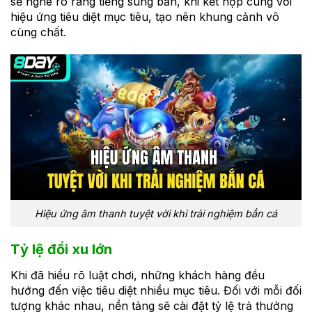
sẽ nghe rõ ràng tiếng súng bắn, khi kết hợp cùng với
hiệu ứng tiêu diệt mục tiêu, tạo nên khung cảnh vô
cùng chất.
Hiệu ứng âm thanh tuyệt vời khi trải nghiệm bắn cá
Tỷ lệ đổi xu lớn
Khi đã hiểu rõ luật chơi, những khách hàng đều
hướng đến việc tiêu diệt nhiều mục tiêu. Đối với mỗi đối
tượng khác nhau, nền tảng sẽ cài đặt tỷ lệ trả thưởng