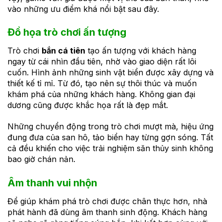
vào những ưu điểm khá nổi bật sau đây.
Đồ họa trò chơi ấn tượng
Trò chơi
bắn cá tiên
tạo ấn tượng với khách hàng
ngay từ cái nhìn đầu tiên, nhờ vào giao diện rất lôi
cuốn. Hình ảnh những sinh vật biển được xây dựng và
thiết kế tỉ mỉ. Từ đó, tạo nên sự thôi thúc và muốn
khám phá của những khách hàng. Không gian đại
dương cũng được khắc họa rất là đẹp mắt.
Những chuyển động trong trò chơi mượt mà, hiệu ứng
đung đưa của san hô, tảo biển hay từng gợn sóng. Tất
cả đều khiến cho việc trải nghiệm săn thủy sinh không
bao giờ chán nản.
Âm thanh vui nhộn
Để giúp khám phá trò chơi được chân thực hơn, nhà
phát hành đã dùng âm thanh sinh động. Khách hàng