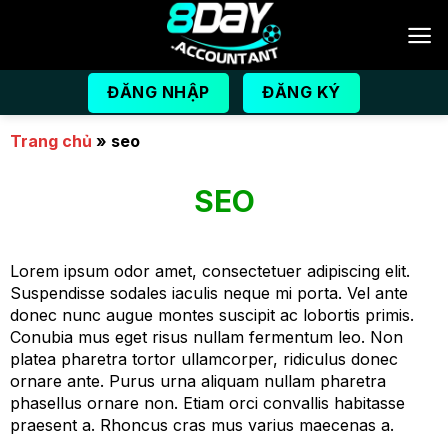
Bỏ
qua
nội
dung
ĐĂNG NHẬP
ĐĂNG KÝ
Trang chủ
»
seo
SEO
Lorem ipsum odor amet, consectetuer adipiscing elit.
Suspendisse sodales iaculis neque mi porta. Vel ante
donec nunc augue montes suscipit ac lobortis primis.
Conubia mus eget risus nullam fermentum leo. Non
platea pharetra tortor ullamcorper, ridiculus donec
ornare ante. Purus urna aliquam nullam pharetra
phasellus ornare non. Etiam orci convallis habitasse
praesent a. Rhoncus cras mus varius maecenas a.