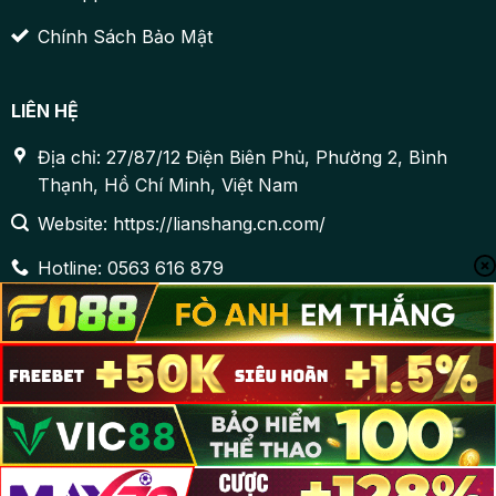
Chính Sách Bảo Mật
LIÊN HỆ
Địa chỉ: 27/87/12 Điện Biên Phủ, Phường 2, Bình
Thạnh, Hồ Chí Minh, Việt Nam
Website: https://lianshang.cn.com/
Hotline: 0563 616 879
Email:
support@lianshang.cn.com
Postal Code: 700000
Hastag: #8day #8dayaccountant #CongGameUyTin
#CaCuocTrucTuyen #GameBai
©2025 Bản Quyền Thuộc Về 8Day