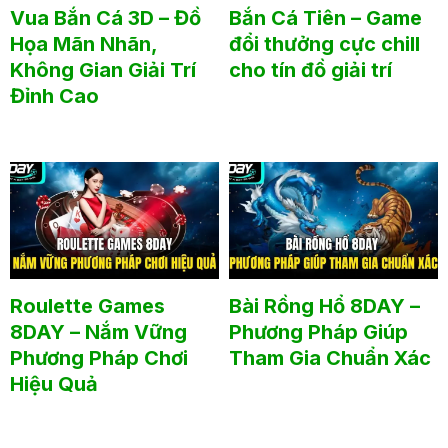
Vua Bắn Cá 3D – Đồ
Bắn Cá Tiên – Game
Họa Mãn Nhãn,
đổi thưởng cực chill
Không Gian Giải Trí
cho tín đồ giải trí
Đỉnh Cao
Roulette Games
Bài Rồng Hổ 8DAY –
8DAY – Nắm Vững
Phương Pháp Giúp
Phương Pháp Chơi
Tham Gia Chuẩn Xác
Hiệu Quả