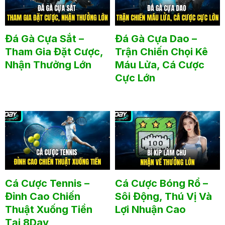
Đá Gà Cựa Sắt –
Đá Gà Cựa Dao –
Tham Gia Đặt Cược,
Trận Chiến Chọi Kê
Nhận Thưởng Lớn
Máu Lửa, Cá Cược
Cực Lớn
Cá Cược Tennis –
Cá Cược Bóng Rổ –
Đỉnh Cao Chiến
Sôi Động, Thú Vị Và
Thuật Xuống Tiền
Lợi Nhuận Cao
Tại 8Day