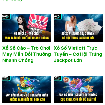
Xổ Số Cào – Trò Chơi
Xổ Số Vietlott Trực
May Mắn Đổi Thưởng
Tuyến – Cơ Hội Trúng
Nhanh Chóng
Jackpot Lớn