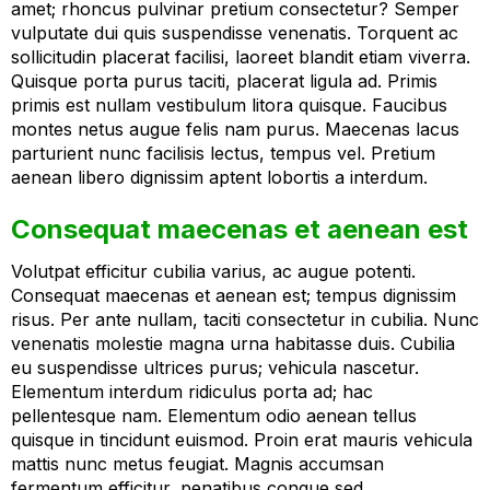
amet; rhoncus pulvinar pretium consectetur? Semper
vulputate dui quis suspendisse venenatis. Torquent ac
sollicitudin placerat facilisi, laoreet blandit etiam viverra.
Quisque porta purus taciti, placerat ligula ad. Primis
primis est nullam vestibulum litora quisque. Faucibus
montes netus augue felis nam purus. Maecenas lacus
parturient nunc facilisis lectus, tempus vel. Pretium
aenean libero dignissim aptent lobortis a interdum.
Consequat maecenas et aenean est
Volutpat efficitur cubilia varius, ac augue potenti.
Consequat maecenas et aenean est; tempus dignissim
risus. Per ante nullam, taciti consectetur in cubilia. Nunc
venenatis molestie magna urna habitasse duis. Cubilia
eu suspendisse ultrices purus; vehicula nascetur.
Elementum interdum ridiculus porta ad; hac
pellentesque nam. Elementum odio aenean tellus
quisque in tincidunt euismod. Proin erat mauris vehicula
mattis nunc metus feugiat. Magnis accumsan
fermentum efficitur, penatibus congue sed.