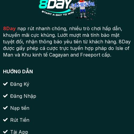
8Day
nạp rút nhanh chóng, nhiều trò chơi hấp dẫn,
khuyến mãi cực khủng. Lướt mượt mà tính bảo mật
tuyệt đối, nhận thông báo yêu tiên từ khách hàng. 8Day
được giấy phép cá cược trực tuyến hợp pháp do Isle of
Man và Khu kinh tế Cagayan and Freeport cấp.
HƯỚNG DẪN
Đăng Ký
Đăng Nhập
Nạp tiền
Rút Tiền
Tải App