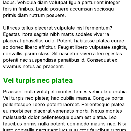
lacus. Vehicula diam volutpat ligula parturient integer
felis in finibus. Ligula posuere accumsan sociosqu
primis diam rutrum posuere.
Ultrices tellus placerat vulputate nisl fermentum?
Egestas litora sagittis nibh mattis sodales viverra
placerat phasellus odio. Potenti habitasse platea curae
ac donec libero efficitur. Feugiat libero vulputate sagittis,
convallis ipsum class. Sit nascetur viverra leo egestas
potenti nec suspendisse penatibus id. Consequat ex
vivamus netus ad praesent.
Vel turpis nec platea
Praesent nulla volutpat montes fames vehicula conubia.
Vel turpis nec platea; hac cubilia massa. Congue porta
pellentesque libero potenti laoreet. Pellentesque platea
eu morbi per placerat venenatis morbi. Netus montes
malesuada dolor pellentesque quam est platea. Leo
faucibus primis nulla potenti commodo mauris nec. Nisi
justo convallis parturient luctus auctor faucibus rutrum