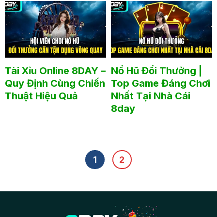
Tài Xỉu Online 8DAY –
Nổ Hũ Đổi Thưởng |
Quy Định Cùng Chiến
Top Game Đáng Chơi
Thuật Hiệu Quả
Nhất Tại Nhà Cái
8day
1
2