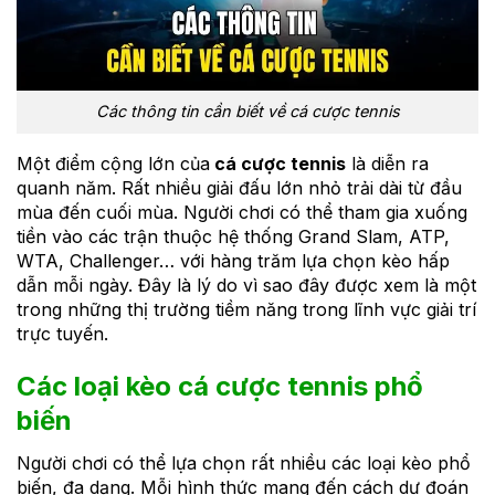
Các thông tin cần biết về cá cược tennis
Một điểm cộng lớn của
cá cược tennis
là diễn ra
quanh năm. Rất nhiều giải đấu lớn nhỏ trải dài từ đầu
mùa đến cuối mùa. Người chơi có thể tham gia xuống
tiền vào các trận thuộc hệ thống Grand Slam, ATP,
WTA, Challenger… với hàng trăm lựa chọn kèo hấp
dẫn mỗi ngày. Đây là lý do vì sao đây được xem là một
trong những thị trường tiềm năng trong lĩnh vực giải trí
trực tuyến.
Các loại kèo cá cược tennis phổ
biến
Người chơi có thể lựa chọn rất nhiều các loại kèo phổ
biến, đa dạng. Mỗi hình thức mang đến cách dự đoán