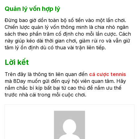
Quản lý vốn hợp lý
Đừng bao giờ dồn toàn bộ số tiền vào một lần chơi.
Chiến lược quản lý vốn thông minh là chia nhỏ ngân
sách theo phần trăm cố định cho mỗi lần cược. Cách
này giúp kéo dài thời gian chơi, giảm rủi ro và vẫn giữ
tâm lý ổn định dù có thua vài trận liên tiếp.
Lời kết
Trên đây là thông tin liên quan đến
cá cược tennis
mà 8Day muốn gửi đến quý hội viên quan tâm. Hãy
nắm chắc bí kíp bất bại từ cao thủ để nắm ưu thế
trước nhà cái trong mỗi cuộc chơi.