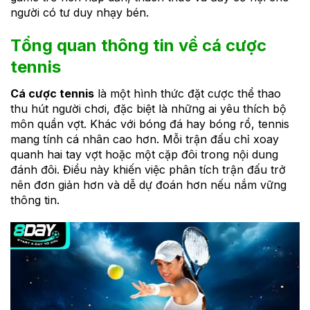
người có tư duy nhạy bén.
Tổng quan thông tin về cá cược
tennis
Cá cược tennis
là một hình thức đặt cược thể thao
thu hút người chơi, đặc biệt là những ai yêu thích bộ
môn quần vợt. Khác với bóng đá hay bóng rổ, tennis
mang tính cá nhân cao hơn. Mỗi trận đấu chỉ xoay
quanh hai tay vợt hoặc một cặp đôi trong nội dung
đánh đôi. Điều này khiến việc phân tích trận đấu trở
nên đơn giản hơn và dễ dự đoán hơn nếu nắm vững
thông tin.