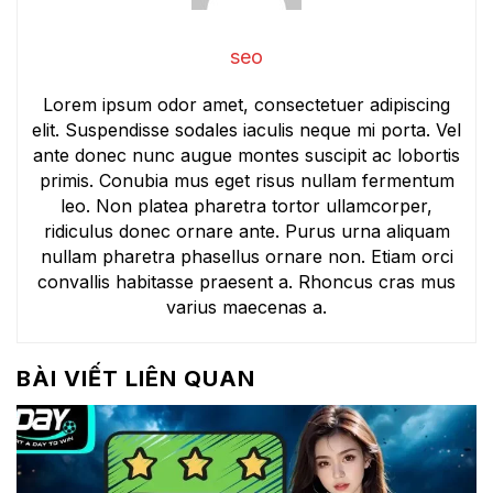
seo
Lorem ipsum odor amet, consectetuer adipiscing
elit. Suspendisse sodales iaculis neque mi porta. Vel
ante donec nunc augue montes suscipit ac lobortis
primis. Conubia mus eget risus nullam fermentum
leo. Non platea pharetra tortor ullamcorper,
ridiculus donec ornare ante. Purus urna aliquam
nullam pharetra phasellus ornare non. Etiam orci
convallis habitasse praesent a. Rhoncus cras mus
varius maecenas a.
BÀI VIẾT LIÊN QUAN