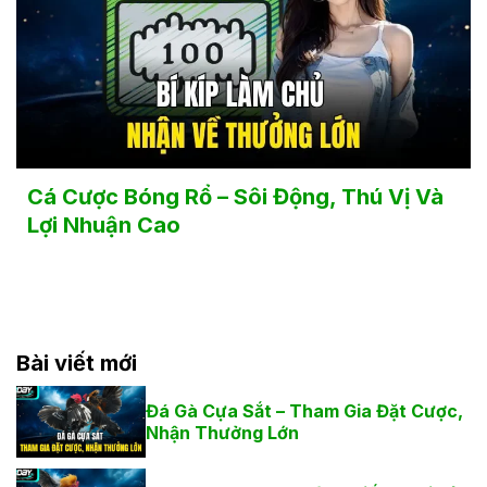
Cá Cược Bóng Rổ – Sôi Động, Thú Vị Và
Lợi Nhuận Cao
Bài viết mới
Đá Gà Cựa Sắt – Tham Gia Đặt Cược,
Nhận Thưởng Lớn