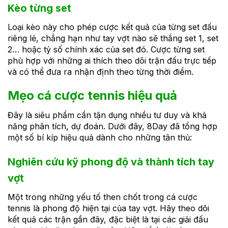
Kèo từng set
Loại kèo này cho phép cược kết quả của từng set đấu
riêng lẻ, chẳng hạn như tay vợt nào sẽ thắng set 1, set
2… hoặc tỷ số chính xác của set đó. Cược từng set
phù hợp với những ai thích theo dõi trận đấu trực tiếp
và có thể đưa ra nhận định theo từng thời điểm.
Mẹo cá cược tennis hiệu quả
Đây là siêu phẩm cần tận dụng nhiều tư duy và khả
năng phân tích, dự đoán. Dưới đây, 8Day đã tổng hợp
một số bí kíp hiệu quả dành cho những tân thủ:
Nghiên cứu kỹ phong độ và thành tích tay
vợt
Một trong những yếu tố then chốt trong cá cược
tennis là phong độ hiện tại của tay vợt. Hãy theo dõi
kết quả các trận gần đây, đặc biệt là tại các giải đấu